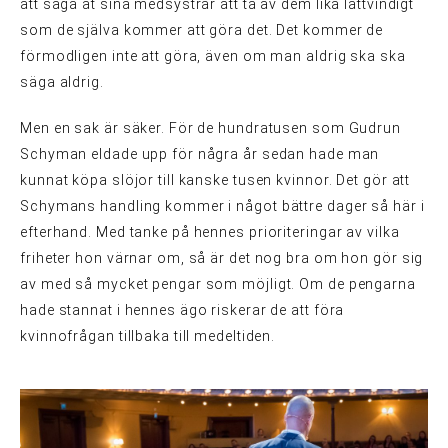
att säga åt sina medsystrar att ta av dem lika lättvindigt
som de själva kommer att göra det. Det kommer de
förmodligen inte att göra, även om man aldrig ska ska
säga aldrig.
Men en sak är säker. För de hundratusen som Gudrun
Schyman eldade upp för några år sedan hade man
kunnat köpa slöjor till kanske tusen kvinnor. Det gör att
Schymans handling kommer i något bättre dager så här i
efterhand. Med tanke på hennes prioriteringar av vilka
friheter hon värnar om, så är det nog bra om hon gör sig
av med så mycket pengar som möjligt. Om de pengarna
hade stannat i hennes ägo riskerar de att föra
kvinnofrågan tillbaka till medeltiden.