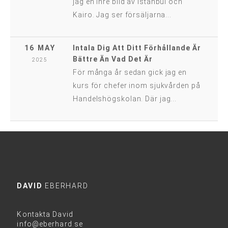
jag en inre bild av Istanbul och
Kairo. Jag ser försäljarna...
16 MAY
Intala Dig Att Ditt Förhållande Är
Bättre Än Vad Det Är
2025
För många år sedan gick jag en
kurs för chefer inom sjukvården på
Handelshögskolan. Där jag...
DAVID
EBERHARD
Kontakta David
info@eberhard.se