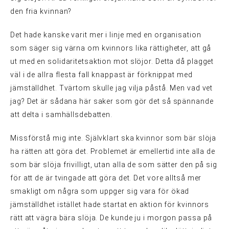
den fria kvinnan?
Det hade kanske varit mer i linje med en organisation
som säger sig värna om kvinnors lika rättigheter, att gå
ut med en solidaritetsaktion mot slöjor. Detta då plagget
väl i de allra flesta fall knappast är förknippat med
jämställdhet. Tvärtom skulle jag vilja påstå. Men vad vet
jag? Det är sådana här saker som gör det så spännande
att delta i samhällsdebatten.
Missförstå mig inte. Självklart ska kvinnor som bär slöja
ha rätten att göra det. Problemet är emellertid inte alla de
som bär slöja frivilligt, utan alla de som sätter den på sig
för att de är tvingade att göra det. Det vore alltså mer
smakligt om några som uppger sig vara för ökad
jämställdhet istället hade startat en aktion för kvinnors
rätt att vägra bära slöja. De kunde ju i morgon passa på