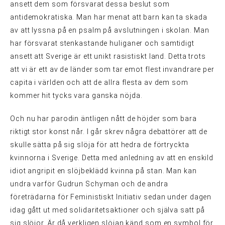
ansett dem som försvarat dessa beslut som
antidemokratiska. Man har menat att barn kan ta skada
av att lyssna på en psalm på avslutningen i skolan. Man
har försvarat stenkastande huliganer och samtidigt
ansett att Sverige är ett unikt rasistiskt land. Detta trots
att vi är ett av de länder som tar emot flest invandrare per
capita i världen och att de allra flesta av dem som
kommer hit tycks vara ganska nöjda.
Och nu har parodin äntligen nått de höjder som bara
riktigt stor konst når. I går skrev några debattörer att de
skulle sätta på sig slöja för att hedra de förtryckta
kvinnorna i Sverige. Detta med anledning av att en enskild
idiot angripit en slöjbeklädd kvinna på stan. Man kan
undra varför Gudrun Schyman och de andra
företrädarna för Feministiskt Initiativ sedan under dagen
idag gått ut med solidaritetsaktioner och själva satt på
sig slöjor. Är då verkligen slöjan känd som en symbol för