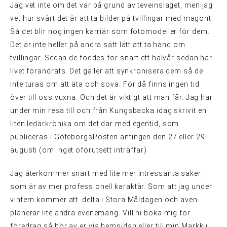
Jag vet inte om det var på grund av teveinslaget, men jag
vet hur svårt det är att ta bilder på tvillingar med magont.
Så det blir nog ingen karriär som fotomodeller för dem.
Det är inte heller på andra sätt lätt att ta hand om
tvillingar. Sedan de föddes för snart ett halvår sedan har
livet förändrats. Det gäller att synkronisera dem så de
inte turas om att äta och sova. För då finns ingen tid
över till oss vuxna. Och det är viktigt att man får. Jag har
under min resa till och från Kungsbacka idag skrivit en
liten ledarkrönika om det där med egentid, som
publiceras i GöteborgsPosten antingen den 27 eller 29
augusti (om inget oförutsett inträffar)
Jag återkommer snart med lite mer intressanta saker
som är av mer professionell karaktär. Som att jag under
vintern kommer att delta i Stora Måldagen och även
planerar lite andra evenemang. Vill ni boka mig för
föredrag så hör av er via hemsidan eller till min Markku