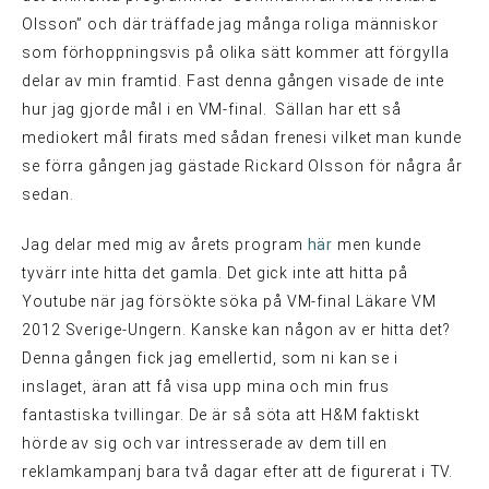
Olsson” och där träffade jag många roliga människor
som förhoppningsvis på olika sätt kommer att förgylla
delar av min framtid. Fast denna gången visade de inte
hur jag gjorde mål i en VM-final. Sällan har ett så
mediokert mål firats med sådan frenesi vilket man kunde
se förra gången jag gästade Rickard Olsson för några år
sedan.
Jag delar med mig av årets program
här
men kunde
tyvärr inte hitta det gamla. Det gick inte att hitta på
Youtube när jag försökte söka på VM-final Läkare VM
2012 Sverige-Ungern. Kanske kan någon av er hitta det?
Denna gången fick jag emellertid, som ni kan se i
inslaget, äran att få visa upp mina och min frus
fantastiska tvillingar. De är så söta att H&M faktiskt
hörde av sig och var intresserade av dem till en
reklamkampanj bara två dagar efter att de figurerat i TV.