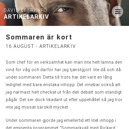
DAVID EBERHARD
ARTIKELARKIV
Sommaren är kort
16 AUGUST - ARTIKELARKIV
Som chef för en verksamhet kan man inte helt lämna den
vind för våg och därför har jag tjänstgjort lite då och då
under sommaren. Detta till trots har det varit en lång
ledighet med bara enstaka inhopp. Det innebär också att
jag närmast helt checkat ut från den debatt som ständigt
pågår. Det ser dock likadant ut efter uppehållet så jag tror
inte jag missat särskilt mycket.
Under sommaren gjorde jag emellertid ett litet inhopp i
det eminenta programmet “Sommarkväll med Rickard