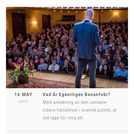
16 MAY
Vad Är Egentligen Bananfobi?
2025
Med anledning av den senaste
tidens händelser i svensk politik, är
det läge för mig att...