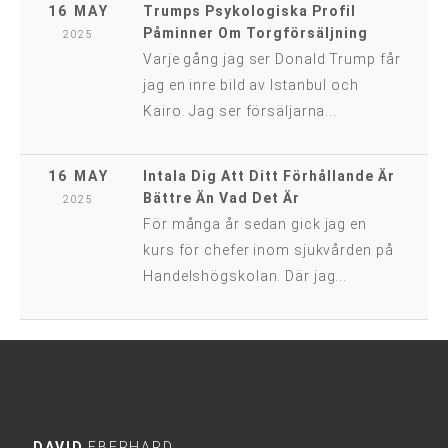
16 MAY
Trumps Psykologiska Profil
Påminner Om Torgförsäljning
2025
Varje gång jag ser Donald Trump får
jag en inre bild av Istanbul och
Kairo. Jag ser försäljarna...
16 MAY
Intala Dig Att Ditt Förhållande Är
Bättre Än Vad Det Är
2025
För många år sedan gick jag en
kurs för chefer inom sjukvården på
Handelshögskolan. Där jag...
DAVID
EBERHARD