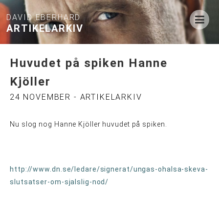
DAVID EBERHARD
ARTIKELARKIV
Huvudet på spiken Hanne
Kjöller
24 NOVEMBER - ARTIKELARKIV
Nu slog nog Hanne Kjöller huvudet på spiken.
http://www.dn.se/ledare/signerat/ungas-ohalsa-skeva-
slutsatser-om-sjalslig-nod/