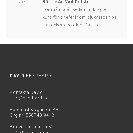
Bättre Än Vad Det Är
2025
För många år sedan gick jag en
kurs för chefer inom sjukvården på
Handelshögskolan. Där jag...
DAVID
EBERHARD
Kontakta David
info@eberhard.se
Eberhard Kognition AB
Org.nr: 556743-9418
Birger Jarlsgatan 82
114 20 Stockholm